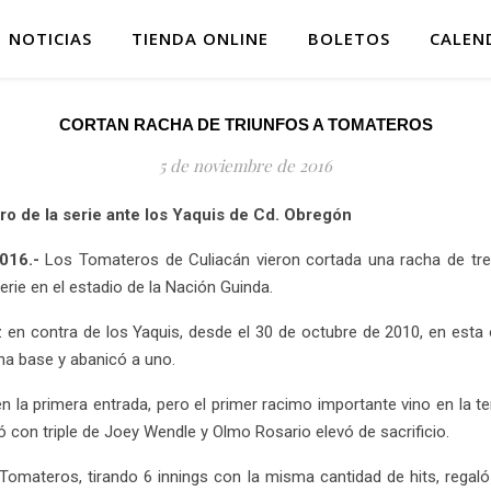
NOTICIAS
TIENDA ONLINE
BOLETOS
CALEN
CORTAN RACHA DE TRIUNFOS A TOMATEROS
5 de noviembre de 2016
o de la serie ante los Yaquis de Cd. Obregón
016.-
Los Tomateros de Culiacán vieron cortada una racha de tres
erie en el estadio de la Nación Guinda.
ez en contra de los Yaquis, desde el 30 de octubre de 2010, en est
una base y abanicó a uno.
n la primera entrada, pero el primer racimo importante vino en la ter
 con triple de Joey Wendle y Olmo Rosario elevó de sacrificio.
 Tomateros, tirando 6 innings con la misma cantidad de hits, regal