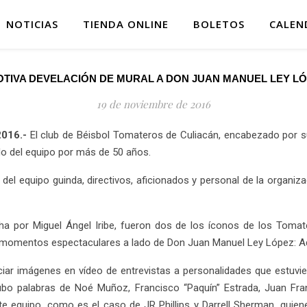
NOTICIAS
TIENDA ONLINE
BOLETOS
CALEN
TIVA DEVELACIÓN DE MURAL A DON JUAN MANUEL LEY L
19 de noviembre de 2016
2016.-
El club de Béisbol Tomateros de Culiacán, encabezado por su 
o del equipo por más de 50 años.
del equipo guinda, directivos, aficionados y personal de la organiz
ha por Miguel Ángel Iribe, fueron dos de los íconos de los Tomate
n momentos espectaculares a lado de Don Juan Manuel Ley López: 
reciar imágenes en vídeo de entrevistas a personalidades que est
bo palabras de Noé Muñoz, Francisco “Paquín” Estrada, Juan Fra
ste equipo, como es el caso de JR Phillips y Darrell Sherman, quien