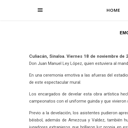
HOME
EMO
Culiacán, Sinaloa. Viernes 18 de noviembre de 
Don Juan Manuel Ley López, quien estuviera al mand
En una ceremonia emotiva a las afueras del estadio 
de este espectacular mural.
Los encargados de develar esta obra artística hec
campeonatos con el uniforme guinda y que viviero
Previo a la develación, los asistentes pudieron ap
béisbol, además de Amezcua y Valdez, también hu
jugadores extranjeros que brillaron luz propia en e