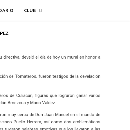
DARIO
CLUB
ÓPEZ
directiva, develó el día de hoy un mural en honor a
ación de Tomateros, fueron testigos de la develación
ros de Culiacán, figuras que lograron ganar varios
Adán Amezcua y Mario Valdez.
uvieron muy cerca de Don Juan Manuel en el mundo de
ncisco Puello Herrera, así como dos emblemáticos
es tuvieron palabras emotivas que los llevaron a las