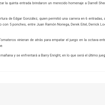
izar la quinta entrada brindaron un merecido homenaje a Darrell She
ura de Edgar González, quien permitió una carrera en 6 entradas, a
o con 5 ponches, entre Juan Ramón Noriega, Derek Eitel, Derrick Lo
Tomateros vinieran de atrás para empatar el juego en la octava entr
e.
añana y se enfrentará a Barry Enright, en lo que será el último juego