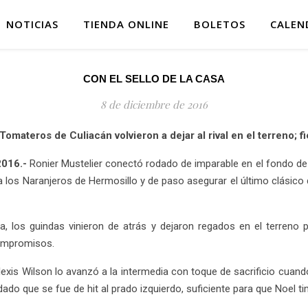
NOTICIAS
TIENDA ONLINE
BOLETOS
CALEN
CON EL SELLO DE LA CASA
8 de diciembre de 2016
s Tomateros de Culiacán volvieron a dejar al rival en el terreno
2016.-
Ronier Mustelier conectó rodado de imparable en el fondo de 
o a los Naranjeros de Hermosillo y de paso asegurar el último clási
 los guindas vinieron de atrás y dejaron regados en el terreno p
compromisos.
lexis Wilson lo avanzó a la intermedia con toque de sacrificio cuan
do que se fue de hit al prado izquierdo, suficiente para que Noel timb