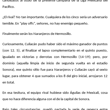
candidatos al título de la presente campaña de la Liga Mexicana del
Pacífico.
¿El rival? No tan importante. Cualquiera de los cinco sería un adversario
temible. En “play offs”, señores, no hay enemigo pequeño.
Finalmente serán los Naranjeros de Hermosillo.
Curiosamente, Culiacán pudo haber sido el máximo ganador de puntos
(con 12. 5), al finalizar el lapso complementario en el quinto puesto,
igualado en victorias y derrotas con Hermosillo (14-19); pero, por
dominio (aquella limpia de inicio de segunda vuelta en el estadio
Sonora), ese quinto sitio fue para Naranjeros y Culiacán cayó al sexto
lugar, para obtener 4 que sumados a los 8 del giro inicial, arrojaron 12
en total.
En esa tesitura, el equipo rival hubiese sido Águilas de Mexicali, cosa
que no hace diferencia alguna con el de la capital de Sonora.
Bajo tales circunstancias, quedó pactada la serie de repesca entre