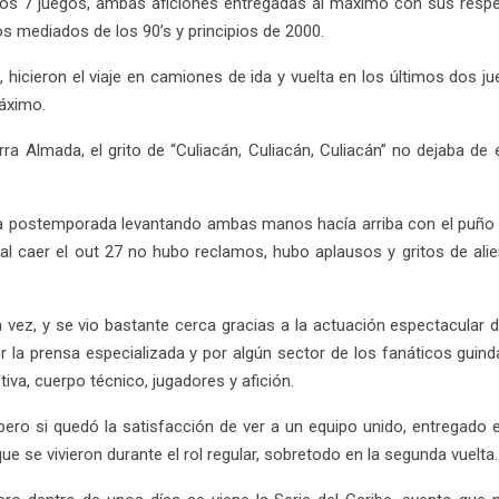
tos 7 juegos, ambas aficiones entregadas al máximo con sus res
os mediados de los 90’s y principios de 2000.
 hicieron el viaje en camiones de ida y vuelta en los últimos dos j
máximo.
a Almada, el grito de “Culiacán, Culiacán, Culiacán” no dejaba de 
sta postemporada levantando ambas manos hacía arriba con el puño 
al caer el out 27 no hubo reclamos, hubo aplausos y gritos de alie
la vez, y se vio bastante cerca gracias a la actuación espectacular
 la prensa especializada y por algún sector de los fanáticos guinda
tiva, cuerpo técnico, jugadores y afición.
ero si quedó la satisfacción de ver a un equipo unido, entregado
 se vivieron durante el rol regular, sobretodo en la segunda vuelta.