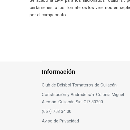
Se acabó la LMP para los aficionados “Culichis”, p
certámenes; a los Tomateros los veremos en septie
por el campeonato
Información
Club de Béisbol Tomateros de Culiacán.
Constitución y Andrade s/n. Colonia Miguel
Alemán. Culiacán Sin. C.P. 80200
(667) 758 34 00
Aviso de Privacidad