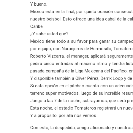
Y bueno.
México está en la final, por quinta ocasión consec
nuestro beisbol. Esto ofrece una idea cabal de la ca
Caribe.
¿Y sabe usted qué?
Mexico tiene todo a su favor para ganar su campeona
por equipo, con Naranjeros de Hermosillo, Tomatero
Roberto Vizcarra, el manager, aplicará seguramente 
pedirá cinco entradas al máximo ritmo y tendrá list
pasada campaña de la Liga Mexicana del Pacífico, en 
Y disponible también a Oliver Pérez, Derrik Loop y 
Si esta opción en el pitcheo cuenta con un adecuado
terreno super motivados, luego de su increíble resur
Juego a las 7 de la noche, subrayamos, que será pres
Esta noche, el estadio Tomateros registrará un nuev
Y a propósito: por allá nos vemos.
Con esto, la despedida, amigo aficionado y nuestros