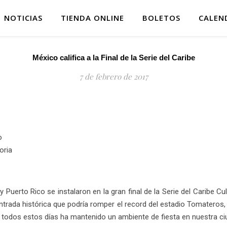
NOTICIAS
TIENDA ONLINE
BOLETOS
CALEN
México califica a la Final de la Serie del Caribe
7 de febrero de 2017
o
oria
Puerto Rico se instalaron en la gran final de la Serie del Caribe Cu
ntrada histórica que podría romper el record del estadio Tomateros
todos estos días ha mantenido un ambiente de fiesta en nuestra ciu