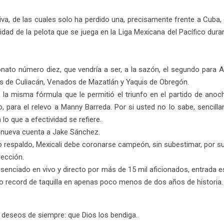
utiva, de las cuales solo ha perdido una, precisamente frente a Cub
lidad de la pelota que se juega en la Liga Mexicana del Pacífico dura
to número diez, que vendría a ser, a la sazón, el segundo para Agui
s de Culiacán, Venados de Mazatlán y Yaquis de Obregón.
la misma fórmula que le permitió el triunfo en el partido de anoch
o, para el relevo a Manny Barreda. Por si usted no lo sabe, sencil
lo que a efectividad se refiere.
de nueva cuenta a Jake Sánchez.
 respaldo, Mexicali debe coronarse campeón, sin subestimar, por sup
rección.
enciado en vivo y directo por más de 15 mil aficionados, entrada es
o record de taquilla en apenas poco menos de dos años de historia.
 deseos de siempre: que Dios los bendiga.