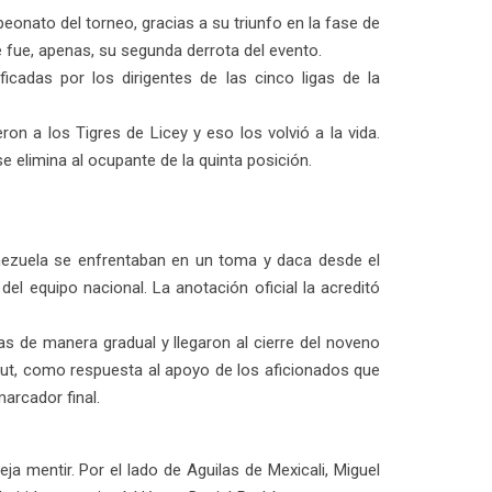
onato del torneo, gracias a su triunfo en la fase de
e fue, apenas, su segunda derrota del evento.
icadas por los dirigentes de las cinco ligas de la
on a los Tigres de Licey y eso los volvió a la vida.
e elimina al ocupante de la quinta posición.
enezuela se enfrentaban en un toma y daca desde el
del equipo nacional. La anotación oficial la acreditó
as de manera gradual y llegaron al cierre del noveno
 out, como respuesta al apoyo de los aficionados que
arcador final.
a mentir. Por el lado de Aguilas de Mexicali, Miguel