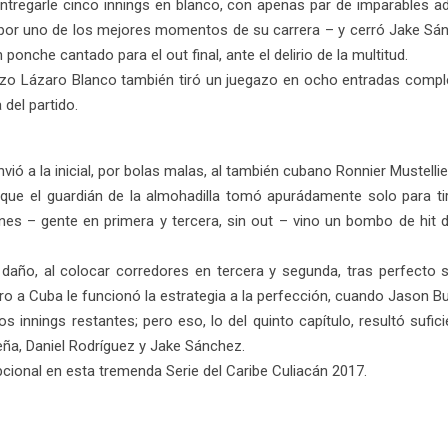
ntregarle cinco innings en blanco, con apenas par de imparables ad
 por uno de los mejores momentos de su carrera – y cerró Jake Sánc
onche cantado para el out final, ante el delirio de la multitud.
zo Lázaro Blanco también tiró un juegazo en ocho entradas completas
 del partido.
ó a la inicial, por bolas malas, al también cubano Ronnier Mustellier
 que el guardián de la almohadilla tomó apurádamente solo para tira
nes – gente en primera y tercera, sin out – vino un bombo de hit de
daño, al colocar corredores en tercera y segunda, tras perfecto 
ro a Cuba le funcionó la estrategia a la perfección, cuando Jason Bu
 innings restantes; pero eso, lo del quinto capítulo, resultó sufici
eña, Daniel Rodríguez y Jake Sánchez.
pcional en esta tremenda Serie del Caribe Culiacán 2017.