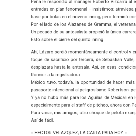
Peña le respondió al manager Roberto Vizcarra al e
entradas en plan fenomenal – insistimos: atraviesa
base por bolas en el noveno inning; pero terminó con p
Por el lado de los Alazanes de Gramma, el veterana
Un pecado de su antesalista propició la única carrera
Esto sobre el cierre del quinto inning.
Ahí, Lázaro perdió momentáneamente el control y envi
toque de sacrificio por tercera, de Sebastián Valle,
desplazara hasta la antesala. Así, en esas condicio
Ronnier a la registradora.
México tuvo, todavía, la oportunidad de hacer más 
pasaporte intencional al peligrosísimo Robertson; pe
Y ya no hubo más para los Aguilas de Mexicali en los
especialmente para el staff de pitcheo, ahora con P
Para variar, mis amigos, otro choque de pelota exce
Así de fácil.
= HECTOR VELAZQUEZ, LA CARTA PARA HOY =