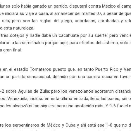
unes solo había ganado un partido, disputará contra México el campe
e iniciará su viaje a casa, al amanecer del martes 07, a pesar de qu
 sea; pero son las reglas del juego, acordadas, aprobadas y ratif
e esta naturaleza.
tres cotejos y nadie daba un cacahuate por su suerte; pero vencier
laron a las semifinales porque aquí, para efectos del sistema, solo s
 gran final.
che en el estadio Tomateros puesto que, en tanto Puerto Rico y V
an un partido sensacional, definido con una carrera sucia en favor 
9-2 sobre Aguilas de Zulia; pero los venezolanos acortaron distanci
tos. Venezuela, incluso en esta última entrada, llenó las bases, sin
no les alcanzó ni tan siquiera para una anotación más. Y 9-6 fue el m
tre los serpentineros de México y Cuba y ahí está ese 1-0 que no dej