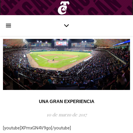
UNA GRAN EXPERIENCIA
10 de marzo de 2017
[youtube]XPmxGN4V9go[/youtube]