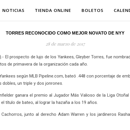
NOTICIAS
TIENDA ONLINE
BOLETOS
CALEN
TORRES RECONOCIDO COMO MEJOR NOVATO DE NYY
28 de marzo de 2017
- El prospecto de lujo de los Yankees, Gleyber Torres, fue nombra
os de primavera de la organización cada año.
 Yankees según MLB Pipeline.com, bateó .448 con porcentaje de emba
 dobles, un triple y dos jonrones.
 infielder ganara el premio al Jugador Más Valioso de la Liga Otoñal
el título de bateo, al lograr la hazaña a los 19 años.
 Cachorros, junto al derecho Adam Warren y los jardineros Rasha