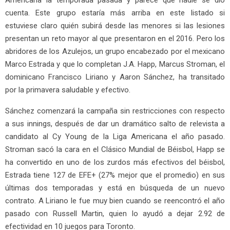
Americana la temporada pasada y parece que nadie se dio
cuenta. Este grupo estaría más arriba en este listado si
estuviese claro quién subirá desde las menores si las lesiones
presentan un reto mayor al que presentaron en el 2016. Pero los
abridores de los Azulejos, un grupo encabezado por el mexicano
Marco Estrada y que lo completan J.A. Happ, Marcus Stroman, el
dominicano Francisco Liriano y Aaron Sánchez, ha transitado
por la primavera saludable y efectivo.
Sánchez comenzará la campaña sin restricciones con respecto
a sus innings, después de dar un dramático salto de relevista a
candidato al Cy Young de la Liga Americana el año pasado.
Stroman sacó la cara en el Clásico Mundial de Béisbol, Happ se
ha convertido en uno de los zurdos más efectivos del béisbol,
Estrada tiene 127 de EFE+ (27% mejor que el promedio) en sus
últimas dos temporadas y está en búsqueda de un nuevo
contrato. A Liriano le fue muy bien cuando se reencontró el año
pasado con Russell Martin, quien lo ayudó a dejar 2.92 de
efectividad en 10 juegos para Toronto.