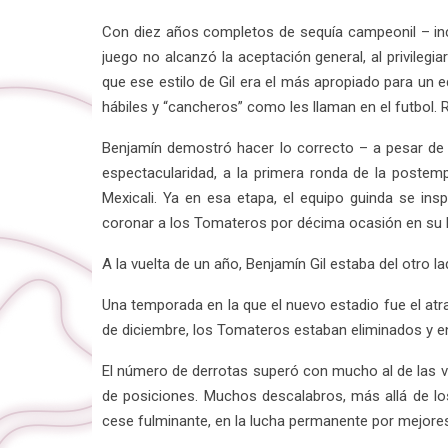
Con diez años completos de sequía campeonil – inclu
juego no alcanzó la aceptación general, al privilegi
que ese estilo de Gil era el más apropiado para un 
hábiles y “cancheros” como les llaman en el futbol.
Benjamín demostró hacer lo correcto – a pesar de qu
espectacularidad, a la primera ronda de la postemp
Mexicali. Ya en esa etapa, el equipo guinda se in
coronar a los Tomateros por décima ocasión en su hi
A la vuelta de un año, Benjamín Gil estaba del otro l
Una temporada en la que el nuevo estadio fue el atr
de diciembre, los Tomateros estaban eliminados y en u
El número de derrotas superó con mucho al de las vic
de posiciones. Muchos descalabros, más allá de 
cese fulminante, en la lucha permanente por mejores