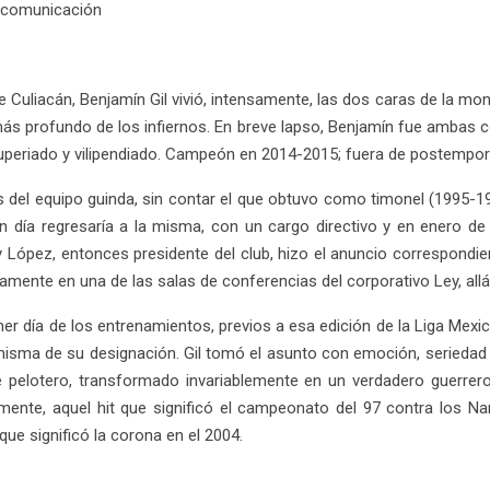
e comunicación
iacán, Benjamín Gil vivió, intensamente, las dos caras de la moneda
o más profundo de los infiernos. En breve lapso, Benjamín fue ambas 
ituperiado y vilipendiado. Campeón en 2014-2015; fuera de postempo
ros del equipo guinda, sin contar el que obtuvo como timonel (1995-
gún día regresaría a la misma, con un cargo directivo y en enero 
 López, entonces presidente del club, hizo el anuncio correspondi
ente en una de las salas de conferencias del corporativo Ley, allá 
mer día de los entrenamientos, previos a esa edición de la Liga Mexi
ha misma de su designación. Gil tomó el asunto con emoción, serieda
te pelotero, transformado invariablemente en un verdadero guerre
ialmente, aquel hit que significó el campeonato del 97 contra los 
que significó la corona en el 2004.