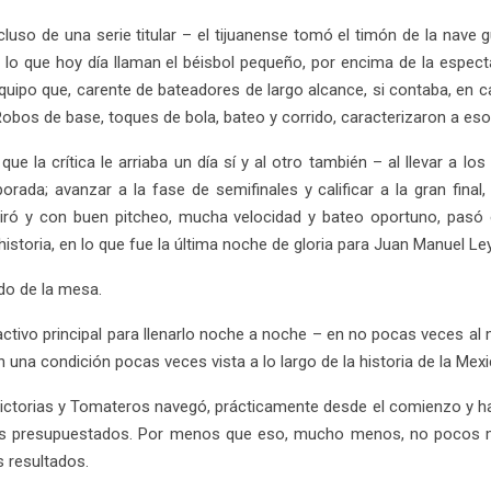
so de una serie titular – el tijuanense tomó el timón de la nave g
ar lo que hoy día llaman el béisbol pequeño, por encima de la espect
equipo que, carente de bateadores de largo alcance, si contaba, en 
 Robos de base, toques de bola, bateo y corrido, caracterizaron a e
e la crítica le arriaba un día sí y al otro también – al llevar a lo
orada; avanzar a la fase de semifinales y calificar a la gran final
spiró y con buen pitcheo, mucha velocidad y bateo oportuno, pasó
storia, en lo que fue la última noche de gloria para Juan Manuel Le
ado de la mesa.
activo principal para llenarlo noche a noche – en no pocas veces al 
na condición pocas veces vista a lo largo de la historia de la Mexican
torias y Tomateros navegó, prácticamente desde el comienzo y hasta 
los presupuestados. Por menos que eso, mucho menos, no pocos ma
 resultados.