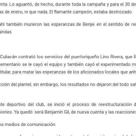
nta. Lo aguantó, de hecho, durante toda la campaña y para el 30 de
as de enero, ni que nada. El flamante campeón, estaba destrozado.
 ahí también murieron las esperanzas de Benjie en el sentido de
uindas.
uliacán contrató los servicios del puertoriqueño Lino Rivera, que lle
ementario se le cayó el equipo y también cayó el experimentado 
rie titular, para matar las esperanzas de los aficionados locales que an
cción del plantel; sin embargo, los resultados no dejaron del todo s
 deportivo del club, se inició el proceso de reestructuración d
iones. Ya quedó: será Benjamín Gil, de nueva cuenta y las reaccione
los medios de comunicación.