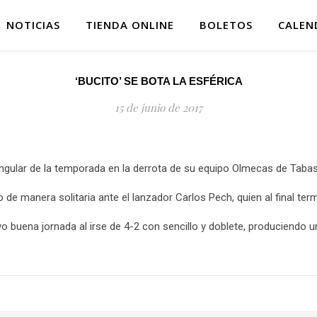
NOTICIAS
TIENDA ONLINE
BOLETOS
CALEN
‘BUCITO’ SE BOTA LA ESFÉRICA
15 de junio de 2017
gular de la temporada en la derrota de su equipo Olmecas de Tabas
de manera solitaria ante el lanzador Carlos Pech, quien al final term
vo buena jornada al irse de 4-2 con sencillo y doblete, produciendo 