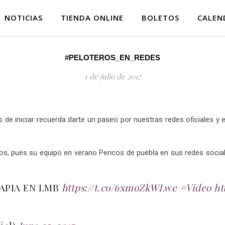
NOTICIAS
TIENDA ONLINE
BOLETOS
CALEN
#PELOTEROS_EN_REDES
1 de julio de 2017
s de iniciar recuerda darte un paseo por nuestras redes oficiales y 
s, pues su equipo en verano Pericos de puebla en sus redes social
APIA EN LMB
https://t.co/6xmoZkWLwe
#Video
ht