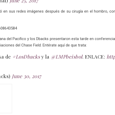
ial)
June 25, 2017
eció en sus redes imágenes después de su cirugía en el hombro, co
9608643584
ana del Pacifico y los Dbacks presentaron esta tarde en conferencia 
aciones del Chase Field. Entérate aquí de que trata:
sa de
#LosDbacks
y la
@LMPbeisbol
. ENLACE:
htt
acks)
June 30, 2017