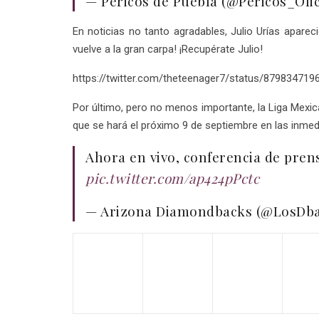
— Pericos de Puebla (@Pericos_Ofic
En noticias no tanto agradables, Julio Urías apar
vuelve a la gran carpa! ¡Recupérate Julio!
https://twitter.com/theteenager7/status/87983471
Por último, pero no menos importante, la Liga Mexic
que se hará el próximo 9 de septiembre en las inmedi
Ahora en vivo, conferencia de pren
pic.twitter.com/ap424pPctc
— Arizona Diamondbacks (@LosDb