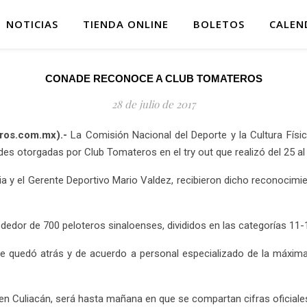
NOTICIAS
TIENDA ONLINE
BOLETOS
CALEN
CONADE RECONOCE A CLUB TOMATEROS
28 de julio de 2017
eros.com.mx).-
La Comisión Nacional del Deporte y la Cultura Fís
s otorgadas por Club Tomateros en el try out que realizó del 25 al 2
ia y el Gerente Deportivo Mario Valdez, recibieron dicho reconocimi
lrededor de 700 peloteros sinaloenses, divididos en las categorías 11
se quedó atrás y de acuerdo a personal especializado de la máxima
e en Culiacán, será hasta mañana en que se compartan cifras oficiales