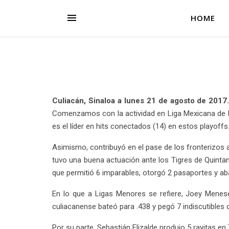
HOME
Culiacán, Sinaloa a lunes 21 de agosto de 2017
Comenzamos con la actividad en Liga Mexicana de Bé
es el líder en hits conectados (14) en estos playoffs
Asimismo, contribuyó en el pase de los fronterizos a 
tuvo una buena actuación ante los Tigres de Quintan
que permitió 6 imparables, otorgó 2 pasaportes y aba
En lo que a Ligas Menores se refiere, Joey Menes
culiacanense bateó para .438 y pegó 7 indiscutibles
Por su parte, Sebastián Elizalde produjo 5 rayitas en 