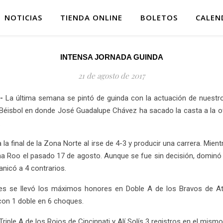
NOTICIAS
TIENDA ONLINE
BOLETOS
CALEN
INTENSA JORNADA GUINDA
21 de agosto de 2017
.-
La última semana se pintó de guinda con la actuación de nuestro
isbol en donde José Guadalupe Chávez ha sacado la casta a la ofens
.
la final de la Zona Norte al irse de 4-3 y producir una carrera. Mie
a Roo el pasado 17 de agosto. Aunque se fue sin decisión, dominó a
nicó a 4 contrarios.
es se llevó los máximos honores en Doble A de los Bravos de At
 con 1 doble en 6 choques.
Triple A de los Rojos de Cincinnati y Alí Solís 3 registros en el mis