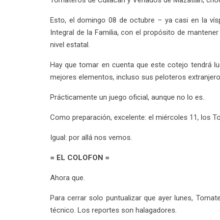
Tomateros de Culiacán y Venados de Mazatlán, choc
Esto, el domingo 08 de octubre – ya casi en la vísp
Integral de la Familia, con el propósito de mantener
nivel estatal.
Hay que tomar en cuenta que este cotejo tendrá lug
mejores elementos, incluso sus peloteros extranjero
Prácticamente un juego oficial, aunque no lo es.
Como preparación, excelente: el miércoles 11, los T
Igual: por allá nos vemos.
= EL COLOFON =
Ahora que.
Para cerrar solo puntualizar que ayer lunes, Toma
técnico. Los reportes son halagadores.