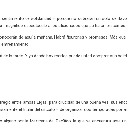
u sentimiento de solidaridad – porque no cobrarán un solo centa
r un magnífico espectáculo a los aficionados que se harán presentes
onocerán de aquí a mañana. Habrá figurones y promesas. Más que n
e entrenamiento.
s 6 de la tarde. Y ya desde hoy martes puede usted comprar sus boleto
arreglo entre ambas Ligas, para dilucidar, de una buena vez, sus en
samente el titular del circuito – de organizar dos temporadas por añ
 alguno por la Mexicana del Pacífico, la que se encuentra ante u