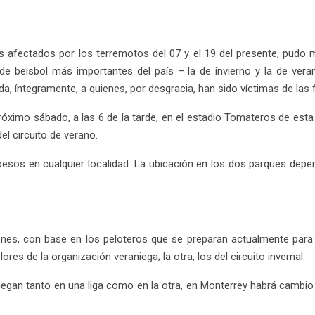
es afectados por los terremotos del 07 y el 19 del presente, pudo m
de beisbol más importantes del país – la de invierno y la de vera
da, íntegramente, a quienes, por desgracia, han sido víctimas de las 
róximo sábado, a las 6 de la tarde, en el estadio Tomateros de esta 
el circuito de verano.
pesos en cualquier localidad. La ubicación en los dos parques depe
nes, con base en los peloteros que se preparan actualmente para
res de la organización veraniega; la otra, los del circuito invernal.
gan tanto en una liga como en la otra, en Monterrey habrá cambio d