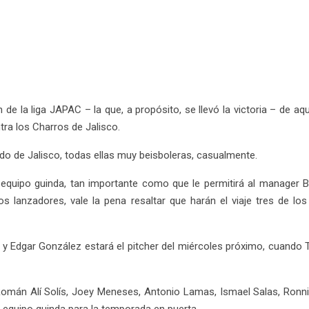
 de la liga JAPAC – la que, a propósito, se llevó la victoria – de a
tra los Charros de Jalisco.
do de Jalisco, todas ellas muy beisboleras, casualmente.
equipo guinda, tan importante como que le permitirá al manager Ben
os lanzadores, vale la pena resaltar que harán el viaje tres de los
 y Edgar González estará el pitcher del miércoles próximo, cuand
mán Alí Solís, Joey Meneses, Antonio Lamas, Ismael Salas, Ronnie