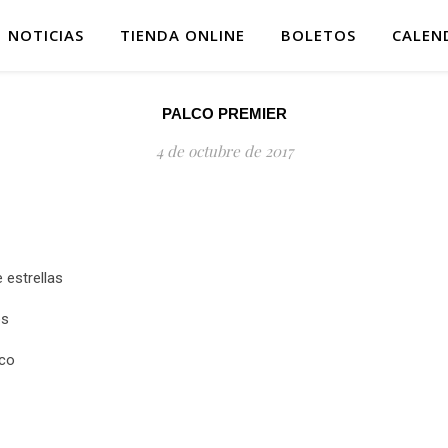
NOTICIAS
TIENDA ONLINE
BOLETOS
CALEN
PALCO PREMIER
4 de octubre de 2017
 estrellas
os
sco