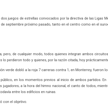
 dos juegos de estrellas convocados por la directiva de las Ligas 
 de septiembre próximo pasado, tanto en el centro como en el suroe
 pero, de cualquier modo, todos quienes integran ambos circuitos – 
s lo perdieron todo y quienes, por la razón citada, hoy prácticament
ción verde dobló a la roja 7 carreras contra 1; en Monterrey, fueron l
úblico, en los momentos previos al inicio de ambos partidos. En e
los jugadores; a la hora del himno nacional, el canto de todos, mientr
davía entre los edificios en ruinas.
 con el objetivo.