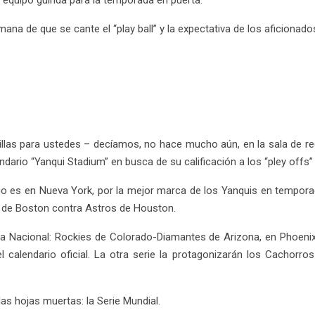
 equipo guinda para la temporada en puerta.
na de que se cante el “play ball” y la expectativa de los aficionado
las para ustedes – decíamos, no hace mucho aún, en la sala de re
ndario “Yanqui Stadium” en busca de su calificación a los “pley offs”
go es en Nueva York, por la mejor marca de los Yanquis en temporada
as de Boston contra Astros de Houston.
a Nacional: Rockies de Colorado-Diamantes de Arizona, en Phoenix. 
l calendario oficial. La otra serie la protagonizarán los Cachorr
las hojas muertas: la Serie Mundial.