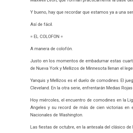
Maxwell León, que forman prácticamente la base del
Y bueno, hay que recordar que estamos ya a una sema
Así de fácil.
= EL COLOFON =
A manera de colofón.
Justo en los momentos de embadurnar estas cuartil
de Nueva York y Mellizos de Minnesota llenan el lege
Yanquis y Mellizos es el duelo de comodines. El jue
Cleveland. En la otra serie, enfrentarán Medias Roj
Hoy miércoles, el encuentro de comodines en la Lig
Angeles y su record de más de cien victorias en e
Nacionales de Washington.
Las fiestas de octubre, en la antesala del clásico de 