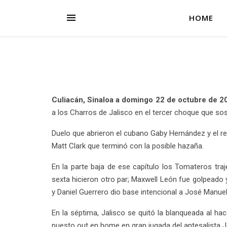
HOME
Culiacán, Sinaloa a domingo 22 de octubre de 2
a los Charros de Jalisco en el tercer choque que sos
Duelo que abrieron el cubano Gaby Hernández y el re
Matt Clark que terminó con la posible hazaña.
En la parte baja de ese capítulo los Tomateros tra
sexta hicieron otro par; Maxwell León fue golpeado y
y Daniel Guerrero dio base intencional a José Manuel 
En la séptima, Jalisco se quitó la blanqueada al ha
puesto out en home en gran jugada del antesalista 