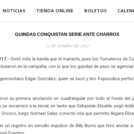
NOTICIAS
TIENDA ONLINE
BOLETOS
CALEN
GUINDAS CONQUISTAN SERIE ANTE CHARROS
23 de octubre de 2017
017.-
Sonó más la banda que el mariachi, pues los Tomateros de Cul
tuvieron en la campaña, con lo que los guindas de paso se agenciaro
giomontano Édgar González, quien se lució y tiró 4 episodios perfect
jeron su primera anotación en cuadrangular por todo el fondo del j
 se encaminó a la inicial, en tanto que Sebastián Elizalde pegó dob
Orozco, luego Issmael Salas conectó rola que permitió llegara Elizald
cer un registro en sencillo impulsor de Billy Burns que hizo anotar
Josh Fuentes.