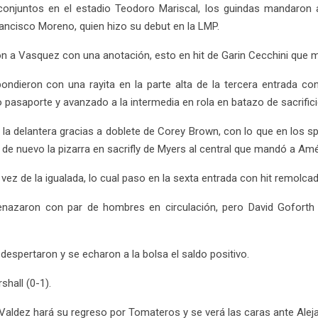
njuntos en el estadio Teodoro Mariscal, los guindas mandaron a
rancisco Moreno, quien hizo su debut en la LMP.
n a Vasquez con una anotación, esto en hit de Garin Cecchini que ma
dieron con una rayita en la parte alta de la tercera entrada con
do pasaporte y avanzado a la intermedia en rola en batazo de sacrifici
la delantera gracias a doblete de Corey Brown, con lo que en los sp
on de nuevo la pizarra en sacrifly de Myers al central que mandó a Amé
z de la igualada, lo cual paso en la sexta entrada con hit remolcad
nazaron con par de hombres en circulación, pero David Goforth f
, despertaron y se echaron a la bolsa el saldo positivo.
shall (0-1).
 Valdez hará su regreso por Tomateros y se verá las caras ante Ale