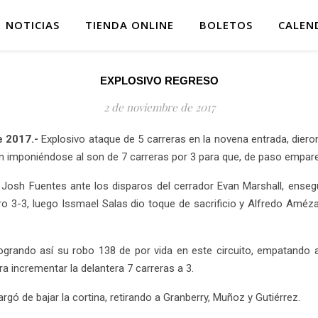
NOTICIAS
TIENDA ONLINE
BOLETOS
CALEN
EXPLOSIVO REGRESO
2 de noviembre de 2017
e 2017.-
Explosivo ataque de 5 carreras en la novena entrada, dier
 imponiéndose al son de 7 carreras por 3 para que, de paso emparej
 Josh Fuentes ante los disparos del cerrador Evan Marshall, ense
 3-3, luego Issmael Salas dio toque de sacrificio y Alfredo Amézaga
, logrando así su robo 138 de por vida en este circuito, empatand
a incrementar la delantera 7 carreras a 3.
gó de bajar la cortina, retirando a Granberry, Muñoz y Gutiérrez.