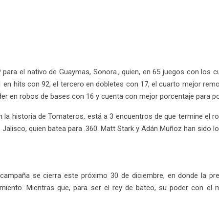
ra el nativo de Guaymas, Sonora., quien, en 65 juegos con los cu
 en hits con 92, el tercero en dobletes con 17, el cuarto mejor rem
der en robos de bases con 16 y cuenta con mejor porcentaje para po
 la historia de Tomateros, está a 3 encuentros de que termine el rol 
Jalisco, quien batea para .360. Matt Stark y Adán Muñoz han sido l
a campaña se cierra este próximo 30 de diciembre, en donde la pr
amiento. Mientras que, para ser el rey de bateo, su poder con el