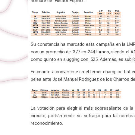
nombre de “Héctor Espino”:
Su constancia ha marcado esta campaña en la LMP pa
con un promedio de .377 en 244 turnos, siendo el #1
como quinto en slugging con .525. Además, es sublí
En cuanto a convertirse en el tercer champion bat en
pelea ante José Manuel Rodríguez de los Charros de 
La votación para elegir al más sobresaliente de l
circuito, podrán emitir su sufragio para tal nombr
reconocimiento.