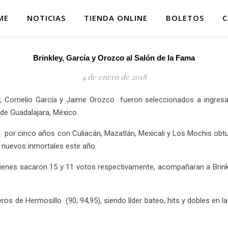
ME
NOTICIAS
TIENDA ONLINE
BOLETOS
C
Brinkley, García y Orozco al Salón de la Fama
4 de enero de 2018
ey, Cornelio García y Jaime Orozco fueron seleccionados a ingresar
d de Guadalajara, México.
gó por cinco años con Culiacán, Mazatlán, Mexicali y Los Mochis obtu
s nuevos inmortales este año.
enes sacaron 15 y 11 votos respectivamente, acompañaran a Brinkl
jeros de Hermosillo (90, 94,95), siendo líder bateo, hits y dobles 