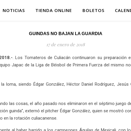
NOTICIAS
TIENDA ONLINE
BOLETOS
CALEN
GUINDAS NO BAJAN LA GUARDIA
17 de enero de 2018
2018.-
. Los Tomateros de Culiacán continuaron su preparación 
 equipo Japac de la Liga de Béisbol de Primera Fuerza del mismo n
 la loma, siendo Édgar González, Héctor Daniel Rodríguez, Jesús
o las cosas, el año pasado nos eliminaron en el séptimo juego de 
ión guinda”, externó el pitcher Édgar González, quien se mostró con 
 en la rotación culiacanense.
mente al haber barrido a los campeones Águilas de Mexicali, con lo 