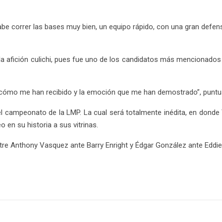
abe correr las bases muy bien, un equipo rápido, con una gran defe
 la afición culichi, pues fue uno de los candidatos más mencionados 
 cómo me han recibido y la emoción que me han demostrado”, puntua
r el campeonato de la LMP. La cual será totalmente inédita, en donde
eo en su historia a sus vitrinas.
entre Anthony Vasquez ante Barry Enright y Édgar González ante Edd