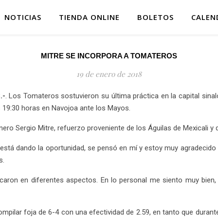
NOTICIAS
TIENDA ONLINE
BOLETOS
CALEN
MITRE SE INCORPORA A TOMATEROS
19 de enero de 2018
.-
. Los Tomateros sostuvieron su última práctica en la capital sinal
as 19:30 horas en Navojoa ante los Mayos.
ro Sergio Mitre, refuerzo proveniente de los Águilas de Mexicali y 
stá dando la oportunidad, se pensó en mí y estoy muy agradecido de
s.
aron en diferentes aspectos. En lo personal me siento muy bien,
mpilar foja de 6-4 con una efectividad de 2.59, en tanto que durant