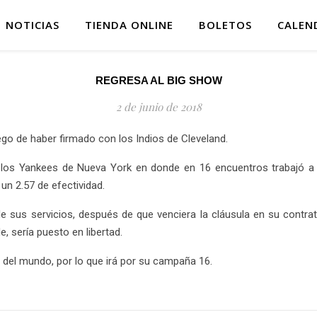
NOTICIAS
TIENDA ONLINE
BOLETOS
CALEN
REGRESA AL BIG SHOW
2 de junio de 2018
uego de haber firmado con los Indios de Cleveland.
os Yankees de Nueva York en donde en 16 encuentros trabajó a lo
n 2.57 de efectividad.
de sus servicios, después de que venciera la cláusula en su contra
, sería puesto en libertad.
l del mundo, por lo que irá por su campaña 16.