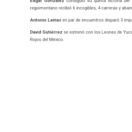
Edgar González
consiguió su quinta victoria del
regiomontano recibió 6 incogibles, 4 carreras y abani
Antonio Lamas
en par de encuentros disparó 3 impa
David Gutiérrez
se estrenó con los Leones de Yucatá
Rojos del México.