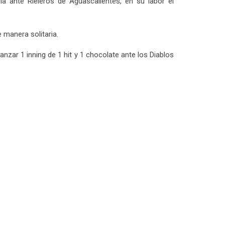
ia ante Rieleros de Aguascalientes, en su labor el
 manera solitaria.
nzar 1 inning de 1 hit y 1 chocolate ante los Diablos