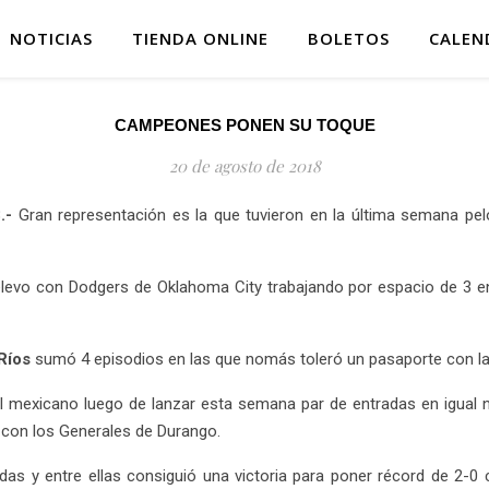
NOTICIAS
TIENDA ONLINE
BOLETOS
CALEN
CAMPEONES PONEN SU TOQUE
20 de agosto de 2018
.-
Gran representación es la que tuvieron en la última semana pel
elevo con Dodgers de Oklahoma City trabajando por espacio de 3 ent
Ríos
sumó 4 episodios en las que nomás toleró un pasaporte con la
ol mexicano luego de lanzar esta semana par de entradas en igual n
a con los Generales de Durango.
s y entre ellas consiguió una victoria para poner récord de 2-0 