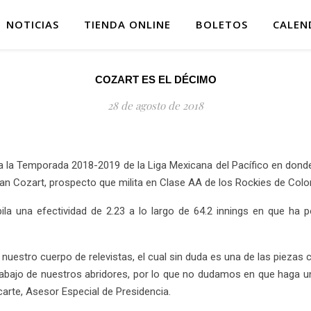
NOTICIAS
TIENDA ONLINE
BOLETOS
CALEN
COZART ES EL DÉCIMO
28 de agosto de 2018
la Temporada 2018-2019 de la Liga Mexicana del Pacífico en donde e
gan Cozart, prospecto que milita en Clase AA de los Rockies de Colo
ompila una efectividad de 2.23 a lo largo de 64.2 innings en que ha
uestro cuerpo de relevistas, el cual sin duda es una de las piezas c
bajo de nuestros abridores, por lo que no dudamos en que haga un
arte, Asesor Especial de Presidencia.