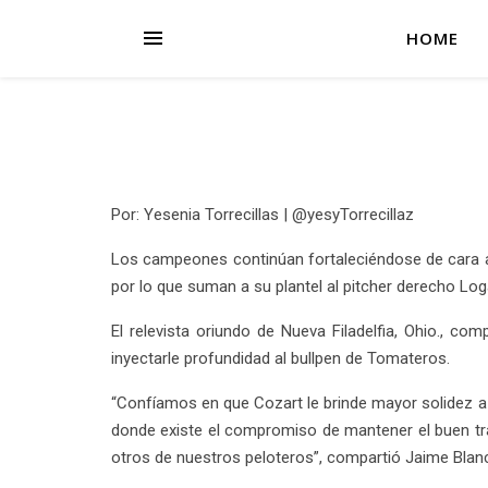
HOME
Por: Yesenia Torrecillas | @yesyTorrecillaz
Los campeones continúan fortaleciéndose de cara a 
por lo que suman a su plantel al pitcher derecho Lo
El relevista oriundo de Nueva Filadelfia, Ohio., c
inyectarle profundidad al bullpen de Tomateros.
“Confíamos en que Cozart le brinde mayor solidez a n
donde existe el compromiso de mantener el buen tra
otros de nuestros peloteros”, compartió Jaime Blanc