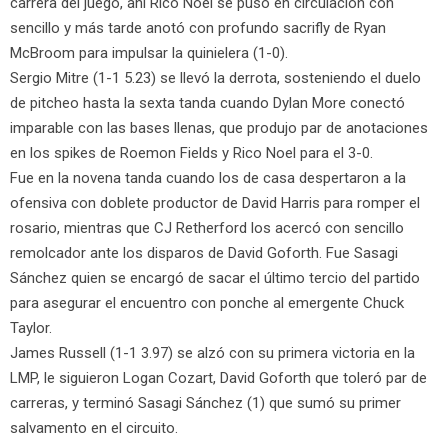
carrera del juego, ahí Rico Noel se puso en circulación con
sencillo y más tarde anotó con profundo sacrifly de Ryan
McBroom para impulsar la quinielera (1-0).
Sergio Mitre (1-1 5.23) se llevó la derrota, sosteniendo el duelo
de pitcheo hasta la sexta tanda cuando Dylan More conectó
imparable con las bases llenas, que produjo par de anotaciones
en los spikes de Roemon Fields y Rico Noel para el 3-0.
Fue en la novena tanda cuando los de casa despertaron a la
ofensiva con doblete productor de David Harris para romper el
rosario, mientras que CJ Retherford los acercó con sencillo
remolcador ante los disparos de David Goforth. Fue Sasagi
Sánchez quien se encargó de sacar el último tercio del partido
para asegurar el encuentro con ponche al emergente Chuck
Taylor.
James Russell (1-1 3.97) se alzó con su primera victoria en la
LMP, le siguieron Logan Cozart, David Goforth que toleró par de
carreras, y terminó Sasagi Sánchez (1) que sumó su primer
salvamento en el circuito.