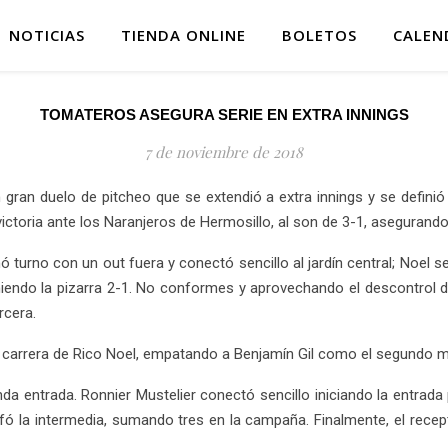
NOTICIAS
TIENDA ONLINE
BOLETOS
CALEN
TOMATEROS ASEGURA SERIE EN EXTRA INNINGS
7 de noviembre de 2018
gran duelo de pitcheo que se extendió a extra innings y se definió
ictoria ante los Naranjeros de Hermosillo, al son de 3-1, asegurando
ó turno con un out fuera y conectó sencillo al jardín central; Noel
iendo la pizarra 2-1. No conformes y aprovechando el descontrol de
rcera.
 carrera de Rico Noel, empatando a Benjamín Gil como el segundo má
nda entrada. Ronnier Mustelier conectó sencillo iniciando la entra
fó la intermedia, sumando tres en la campaña. Finalmente, el receptor