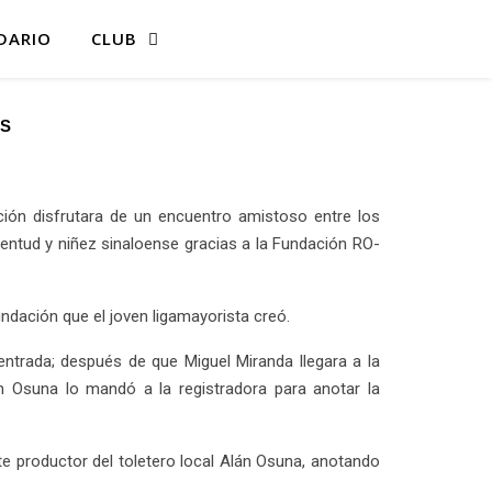
DARIO
CLUB
OS
ción disfrutara de un encuentro amistoso entre los
entud y niñez sinaloense gracias a la Fundación RO-
ndación que el joven ligamayorista creó.
entrada; después de que Miguel Miranda llegara a la
án Osuna lo mandó a la registradora para anotar la
te productor del toletero local Alán Osuna, anotando