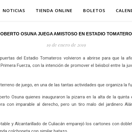
NOTICIAS
TIENDA ONLINE
BOLETOS
CALEN
OBERTO OSUNA JUEGA AMISTOSO EN ESTADIO TOMATER
19 de enero de 2019
uertas del Estadio Tomateros volvieron a abrirse para que la afi
imera Fuerza, con la intención de promover el béisbol entre la juv
rreno de juego, en una de las tantas actividades que organiza la fu
erto Osuna quienes inauguraron la pizarra en la alta de la quinta 
era con imparable al derecho, pero un tiro malo del jardinero Al
Potable y Alcantarillado de Culiacán emparejó los cartones con doble
gunda colchoneta con similar batazo.