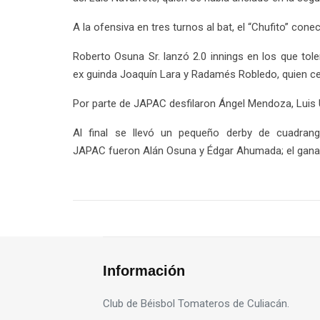
A la ofensiva en tres turnos al bat, el “Chufito” cone
Roberto Osuna Sr. lanzó 2.0 innings en los que tol
ex guinda Joaquín Lara y Radamés Robledo, quien cer
Por parte de JAPAC desfilaron Ángel Mendoza, Luis Ur
Al final se llevó un pequeño derby de cuadran
JAPAC fueron Alán Osuna y Édgar Ahumada; el ganado
Información
Club de Béisbol Tomateros de Culiacán.