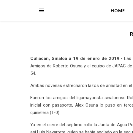
HOME
R
Culiacán, Sinaloa a
19
de enero
de 201
9
.-
Las p
Amigos de Roberto Osuna y el equipo de JAPAC de Pr
54.
Ambas novenas estrecharon lazos de amistad en el te
Fueron los amigos del ligamayorista sinaloense Rob
inicial con pasaporte, Alex Osuna lo puso en terc
quinielera (1-0).
Ya en el cierre del séptimo rollo la Junta de Agua 
así Luis Navarrete, quien se había anclado en la se