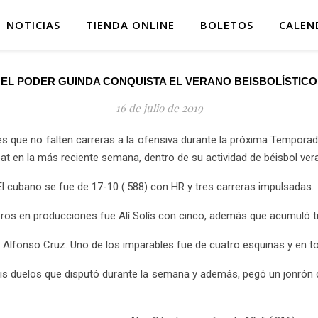
NOTICIAS
TIENDA ONLINE
BOLETOS
CALEN
EL PODER GUINDA CONQUISTA EL VERANO BEISBOLÍSTICO
16 de julio de 2019
es que no falten carreras a la ofensiva durante la próxima Tempor
at en la más reciente semana, dentro de su actividad de béisbol ver
El cubano se fue de 17-10 (.588) con HR y tres carreras impulsadas.
ros en producciones fue Alí Solís con cinco, además que acumuló t
Alfonso Cruz. Uno de los imparables fue de cuatro esquinas y en tot
s duelos que disputó durante la semana y además, pegó un jonrón 