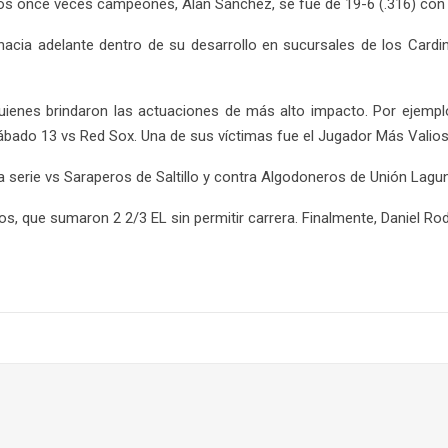
los once veces campeones, Alan Sánchez, se fue de 19-6 (.316) con 
hacia adelante dentro de su desarrollo en sucursales de los Cardin
quienes brindaron las actuaciones de más alto impacto. Por ejemplo
bado 13 vs Red Sox. Una de sus víctimas fue el Jugador Más Valios
 serie vs Saraperos de Saltillo y contra Algodoneros de Unión Lagun
os, que sumaron 2 2/3 EL sin permitir carrera. Finalmente, Daniel Ro