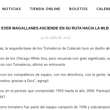
NOTICIAS
TIENDA ONLINE
BOLETOS
CALEN
EVER MAGALLANES ASCIENDE EN SU RUTA HACIA LA MLB
24 de julio de 2019
tas, la segunda base de los Tomateros de Culiacán tuvo un dueño ab
ión de los Chicago White Sox, pero recuerda con gran significado, su
ron con Tomateros, afirmó en entrevista.
con los compañeros de equipo, con los directivos, con la gente, l
atos, gracias a Dios”, agregó.
s, en el periodo que comprendió 1995 hasta el año 2000. Participó
997.
. Como tomatero fue parte del equipo campeón de 1996 y subcampe