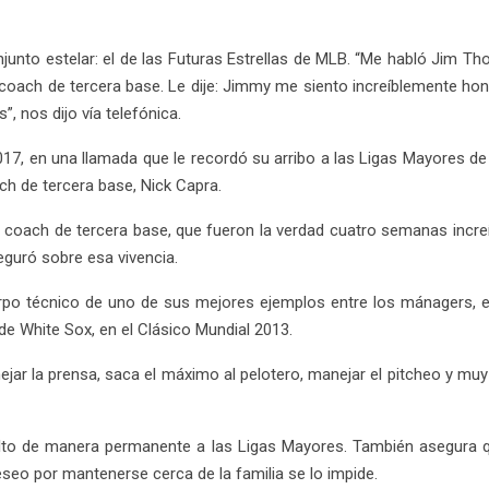
njunto estelar: el de las Futuras Estrellas de MLB. “Me habló Jim Th
i coach de tercera base. Le dije: Jimmy me siento increíblemente ho
, nos dijo vía telefónica.
17, en una llamada que le recordó su arribo a las Ligas Mayores de B
ch de tercera base, Nick Capra.
e coach de tercera base, que fueron la verdad cuatro semanas incre
seguró sobre esa vivencia.
erpo técnico de uno de sus mejores ejemplos entre los mánagers, el
 de White Sox, en el Clásico Mundial 2013.
jar la prensa, saca el máximo al pelotero, manejar el pitcheo y muy
lto de manera permanente a las Ligas Mayores. También asegura q
eseo por mantenerse cerca de la familia se lo impide.