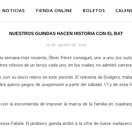
NOTICIAS
TIENDA ONLINE
BOLETOS
CALEN
NUESTROS GUINDAS HACEN HISTORIA CON EL BAT
19 de agosto de 2019
 la semana más reciente, Óliver Pérez consiguió, uno a uno, los outs
tres relevos de un tercio cada uno, en los cuales, no admitió carrera 
ivo con su único relevo en este periodo. El relevista de Dodgers, tra
irá quince juegos de suspensión a partir del sábado 17 y de esta f
ó con la encomienda de imponer la marca de la familia en cuadran
Jesús Fabela. El jardinero guinda arribó a la cifra de nueve vuelace