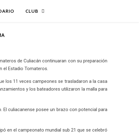
DARIO
CLUB
MA
omateros de Culiacán continuaran con su preparación
n el Estadio Tomateros.
í que los 11 veces campeones se trasladaron a la casa
lanzamientos y los bateadores utilizaron la malla para
. El culiacanense posee un brazo con potencial para
ticipó en el campeonato mundial sub 21 que se celebró