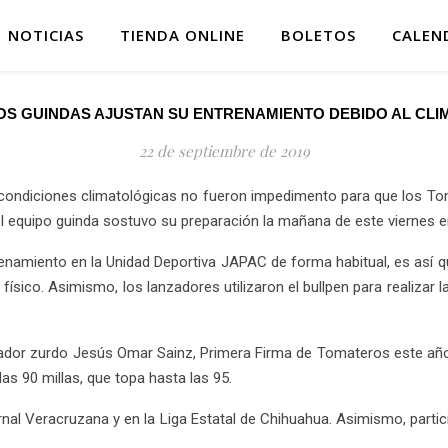
NOTICIAS
TIENDA ONLINE
BOLETOS
CALEN
OS GUINDAS AJUSTAN SU ENTRENAMIENTO DEBIDO AL CLI
22 de septiembre de 2019
s condiciones climatológicas no fueron impedimento para que los T
 equipo guinda sostuvo su preparación la mañana de este viernes e
entrenamiento en la Unidad Deportiva JAPAC de forma habitual, es as
ísico. Asimismo, los lanzadores utilizaron el bullpen para realizar 
ador zurdo Jesús Omar Sainz, Primera Firma de Tomateros este año
las 90 millas, que topa hasta las 95.
vernal Veracruzana y en la Liga Estatal de Chihuahua. Asimismo, par