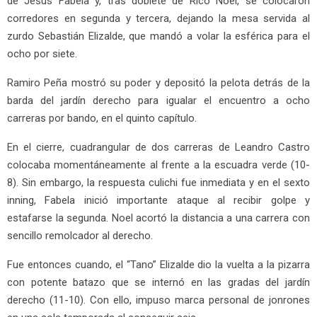
de Jesús Fabela y, tras doblete de Rico Noel, se colocaron
corredores en segunda y tercera, dejando la mesa servida al
zurdo Sebastián Elizalde, que mandó a volar la esférica para el
ocho por siete.
Ramiro Peña mostró su poder y depositó la pelota detrás de la
barda del jardín derecho para igualar el encuentro a ocho
carreras por bando, en el quinto capítulo.
En el cierre, cuadrangular de dos carreras de Leandro Castro
colocaba momentáneamente al frente a la escuadra verde (10-
8). Sin embargo, la respuesta culichi fue inmediata y en el sexto
inning, Fabela inició importante ataque al recibir golpe y
estafarse la segunda. Noel acortó la distancia a una carrera con
sencillo remolcador al derecho.
Fue entonces cuando, el “Tano” Elizalde dio la vuelta a la pizarra
con potente batazo que se internó en las gradas del jardín
derecho (11-10). Con ello, impuso marca personal de jonrones