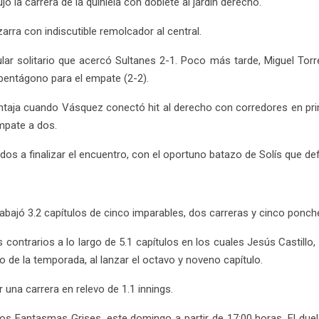
 la carrera de la quiniela con doblete al jardín derecho.
arra con indiscutible remolcador al central.
lar solitario que acercó Sultanes 2-1. Poco más tarde, Miguel Torre
 pentágono para el empate (2-2).
taja cuando Vásquez conectó hit al derecho con corredores en prim
empate a dos.
didos a finalizar el encuentro, con el oportuno batazo de Solís que de
abajó 3.2 capítulos de cinco imparables, dos carreras y cinco ponch
os contrarios a lo largo de 5.1 capítulos en los cuales Jesús Casti
 de la temporada, al lanzar el octavo y noveno capítulo.
 una carrera en relevo de 1.1 innings.
s Fantasmas Grises, este domingo a partir de 17:00 horas. El due