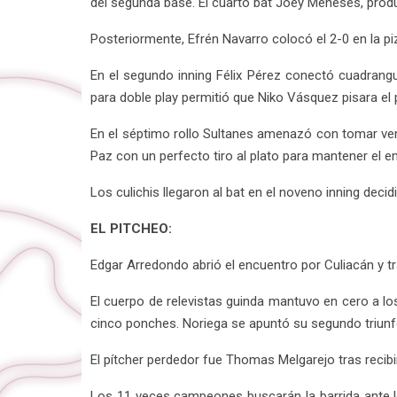
del segunda base. El cuarto bat Joey Meneses, produjo
Posteriormente, Efrén Navarro colocó el 2-0 en la piz
En el segundo inning Félix Pérez conectó cuadrangu
para doble play permitió que Niko Vásquez pisara el
En el séptimo rollo Sultanes amenazó con tomar ven
Paz con un perfecto tiro al plato para mantener el 
Los culichis llegaron al bat en el noveno inning deci
EL PITCHEO:
Edgar Arredondo abrió el encuentro por Culiacán y tr
El cuerpo de relevistas guinda mantuvo en cero a l
cinco ponches. Noriega se apuntó su segundo triunfo
El pítcher perdedor fue Thomas Melgarejo tras recibir
Los 11 veces campeones buscarán la barrida ante lo