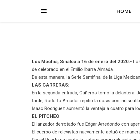
HOME
Los Mochis, Sinaloa a 16 de enero del 2020.-
Los
de celebrado en el Emilio Ibarra Almada.
De esta manera, la Serie Semifinal de la Liga Mexic
LAS CARRERAS:
En la segunda entrada, Cañeros tomó la delantera. J
tarde, Rodolfo Amador repitió la dosis con indiscutib
Isaac Rodríguez aumentó la ventaja a cuatro para lo
EL PITCHEO:
El lanzador derrotado fue Edgar Arredondo con apertu
El cuerpo de relevistas nuevamente actuó de manera 
Daniel Duarte se anotó la victoria como relevista en