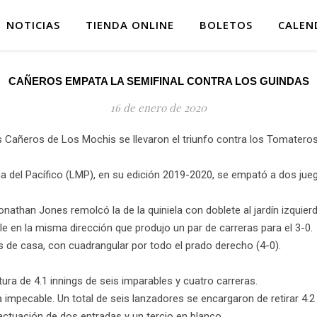
NOTICIAS
TIENDA ONLINE
BOLETOS
CALEN
CAÑEROS EMPATA LA SEMIFINAL CONTRA LOS GUINDAS
16 de enero de 2020
 Cañeros de Los Mochis se llevaron el triunfo contra los Tomateros 
ana del Pacífico (LMP), en su edición 2019-2020, se empató a dos jue
onathan Jones remolcó la de la quiniela con doblete al jardín izqui
le en la misma dirección que produjo un par de carreras para el 3-0.
s de casa, con cuadrangular por todo el prado derecho (4-0).
ra de 4.1 innings de seis imparables y cuatro carreras.
impecable. Un total de seis lanzadores se encargaron de retirar 4.2 
 actuación de dos entradas y un tercio en blanco.