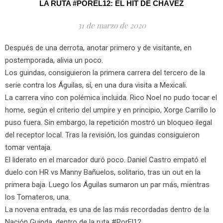
LA RUTA #POREL12: EL HIT DE CHÁVEZ
31 de marzo de 2020
Después de una derrota, anotar primero y de visitante, en
postemporada, alivia un poco.
Los guindas, consiguieron la primera carrera del tercero de la
serie contra los Águilas, sí, en una dura visita a Mexicali.
La carrera vino con polémica incluida. Rico Noel no pudo tocar el
home, según el criterio del umpire y en principio, Xorge Carrillo lo
puso fuera. Sin embargo, la repetición mostró un bloqueo ilegal
del receptor local. Tras la revisión, los guindas consiguieron
tomar ventaja.
El liderato en el marcador duró poco. Daniel Castro empató el
duelo con HR vs Manny Bañuelos, solitario, tras un out en la
primera baja. Luego los Águilas sumaron un par más, mientras
los Tomateros, una.
La novena entrada, es una de las más recordadas dentro de la
Nación Guinda, dentro de la ruta #PorEl12.