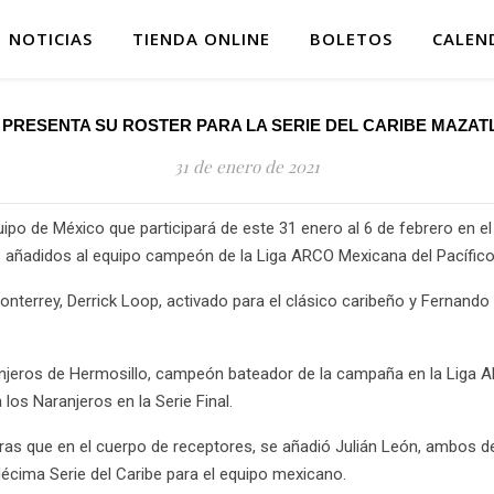
NOTICIAS
TIENDA ONLINE
BOLETOS
CALEN
 PRESENTA SU ROSTER PARA LA SERIE DEL CARIBE MAZATL
31 de enero de 2021
uipo de México que participará de este 31 enero al 6 de febrero en el
s añadidos al equipo campeón de la Liga ARCO Mexicana del Pacífico
onterrey, Derrick Loop, activado para el clásico caribeño y Fernand
aranjeros de Hermosillo, campeón bateador de la campaña en la Lig
os Naranjeros en la Serie Final.
tras que en el cuerpo de receptores, se añadió Julián León, ambos d
 décima Serie del Caribe para el equipo mexicano.