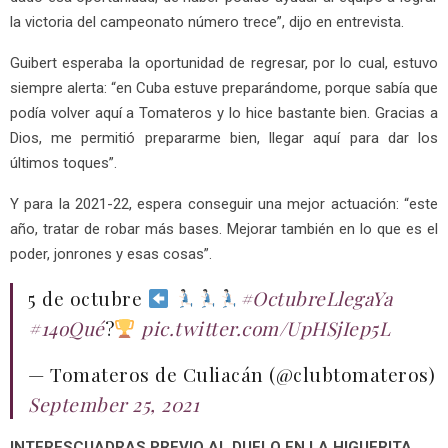
la victoria del campeonato número trece”, dijo en entrevista.
Guibert esperaba la oportunidad de regresar, por lo cual, estuvo
siempre alerta: “en Cuba estuve preparándome, porque sabía que
podía volver aquí a Tomateros y lo hice bastante bien. Gracias a
Dios, me permitió prepararme bien, llegar aquí para dar los
últimos toques”.
Y para la 2021-22, espera conseguir una mejor actuación: “este
año, tratar de robar más bases. Mejorar también en lo que es el
poder, jonrones y esas cosas”.
5 de octubre
#OctubreLlegaYa
#14oQué
?
pic.twitter.com/UpHSjIep5L
— Tomateros de Culiacán (@clubtomateros)
September 25, 2021
INTERESCUADRAS PREVIO AL DUELO EN LA HIGUERITA