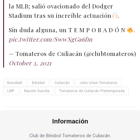
la MLB; salió ovacionado del Dodger
Stadium tras su increíble actuación
.
Sin duda alguna, un T E M P O R A D Ó N
.
pic.twitter.com/SwwXgGa6fm
— Tomateros de Culiacán (@clubtomateros)
October 3, 2021
Baseball
Béisbol
Culiacán
Julio Urías Tomateros
LMP
Nación Guinda
Tomateros de Culiacán Pretemporada
Información
Club de Béisbol Tomateros de Culiacán.