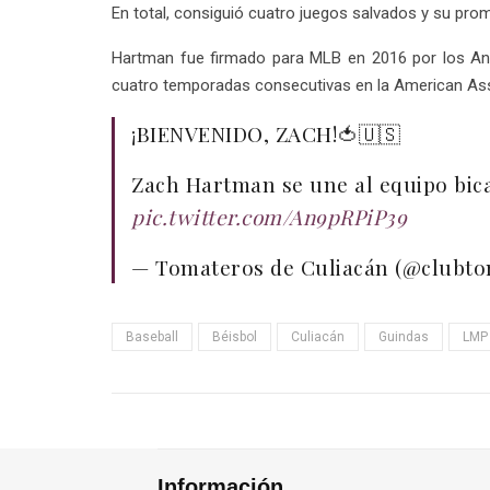
En total, consiguió cuatro juegos salvados y su pro
Hartman fue firmado para MLB en 2016 por los Ang
cuatro temporadas consecutivas en la American Asso
¡BIENVENIDO, ZACH!🍅🇺🇸
Zach Hartman se une al equipo bica
pic.twitter.com/An9pRPiP39
— Tomateros de Culiacán (@clubt
Baseball
Béisbol
Culiacán
Guindas
LMP
Información