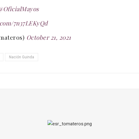
@OficialMayos
r.com/7n37LEKyQd
omateros)
October 21, 2021
Nación Guinda