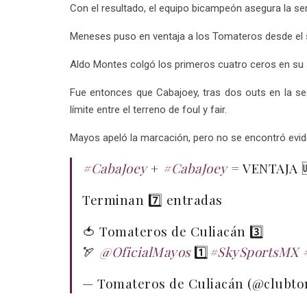
Con el resultado, el equipo bicampeón asegura la ser
Meneses puso en ventaja a los Tomateros desde el s
Aldo Montes colgó los primeros cuatro ceros en su ap
Fue entonces que Cabajoey, tras dos outs en la se
límite entre el terreno de foul y fair.
Mayos apeló la marcación, pero no se encontró eviden
#CabaJoey
+
#CabaJoey
= VENTAJA 
Terminan 7️⃣ entradas
🍅 Tomateros de Culiacán 3️⃣
🏹
@OficialMayos
1️⃣
#SkySportsMX
— Tomateros de Culiacán (@clubt