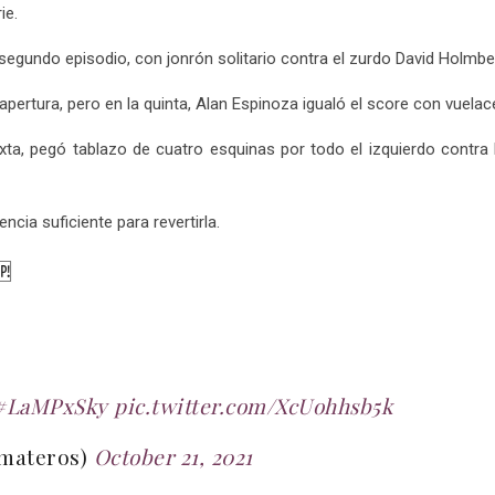
ie.
egundo episodio, con jonrón solitario contra el zurdo David Holmbe
ertura, pero en la quinta, Alan Espinoza igualó el score con vuelac
xta, pegó tablazo de cuatro esquinas por todo el izquierdo contra
cia suficiente para revertirla.
🆙
#LaMPxSky
pic.twitter.com/XcUohhsb5k
omateros)
October 21, 2021