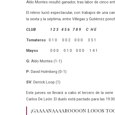
Aldo Montes resultó ganador, tras labor de cinco ent
El relevo lució espectacular, con trabajos de una ca
la sexta y la séptima, entre Villegas y Gutiérrez po
CLUB 1 2 3 4 5 6 7 8 9 C H E
Tomateros
0 1 0 0 0 2 0 0 0 3 5 1
Mayos
0 0 0 0 1 0 0 0 0 1 4 1
G:
Aldo Montes (1-1)
P:
David Holmberg (0-1)
SV:
Derrick Loop (1)
Este jueves se llevará a cabo el tercero de la ser
Carlos De León. El duelo está pactado para las 19:30 
¡GAAAANAAAAROOOON LOOOS TOO