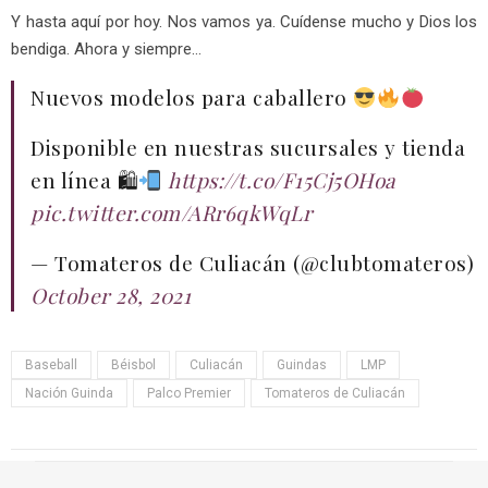
Y hasta aquí por hoy. Nos vamos ya. Cuídense mucho y Dios los
bendiga. Ahora y siempre…
Nuevos modelos para caballero
Disponible en nuestras sucursales y tienda
en línea 🛍
https://t.co/F15Cj5OHoa
pic.twitter.com/ARr6qkWqLr
— Tomateros de Culiacán (@clubtomateros)
October 28, 2021
Baseball
Béisbol
Culiacán
Guindas
LMP
Nación Guinda
Palco Premier
Tomateros de Culiacán