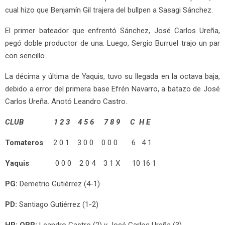
cual hizo que Benjamín Gil trajera del bullpen a Sasagi Sánchez.
El primer bateador que enfrentó Sánchez, José Carlos Ureña,
pegó doble productor de una. Luego, Sergio Burruel trajo un par
con sencillo.
La décima y última de Yaquis, tuvo su llegada en la octava baja,
debido a error del primera base Efrén Navarro, a batazo de José
Carlos Ureña. Anotó Leandro Castro.
CLUB 1 2 3 4 5 6 7 8 9 C H E
Tomateros
2 0 1 3 0 0 0 0 0 6 4 1
Yaquis
0 0 0 2 0 4 3 1 X 10 16 1
PG:
Demetrio Gutiérrez (4-1)
PD:
Santiago Gutiérrez (1-2)
HR: OBR:
Leandro Castro (2) y José Carlos Ureña (3)