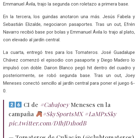
Emmanuel Ávila, trajo la segunda con roletazo a primera base.
En la tercera, los guindas anotaron una más. Jesús Fabela y
Sebastián Elizalde, negociaron pasaportes. Tras un out, Efrén
Navarro recibió base por bolas y Emmanuel Ávila lo trajo al plato,
con elevado al jardín central.
La cuarta, entregó tres para los Tomateros. José Guadalupe
Chávez comenzó el episodio con pasaporte y Diego Madero lo
impulsó con doble. Dairon Blanco pegó hit dentro del cuadro y
posteriormente, se robó segunda base. Tras un out, Joey
Meneses conectó sencillo al jardín central para poner el juego 6-
0.
CI de
#CabaJoey
Meneses en la
campaña
#SkySportsMX
#LaMPxSky
pic.twitter.com/DIhJD1hodB
— Tomateros de Culiacán (@clubtomateros)