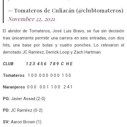
— Tomateros de Culiacán (@clubtomateros)
November 22, 2021
El abridor de Tomateros, José Luis Bravo, se fue sin decisión
tras únicamente permitir una carrera en seis entradas, con dos
hits, una base por bolas y cuatro ponches. Lo relevaron el
derrotado JC Ramírez, Derrick Loop y Zach Hartman.
CLUB 1 2 3 4 5 6 7 8 9 C H E
Tomateros
1 0 0 0 0 0 0 0 0 1 5 0
Naranjeros
0 0 0 0 0 1 1 0 0 2 4 1
PG:
Javier Assad (2-0)
PD:
JC Ramírez (0-2)
SV:
Aaron Brown (1)