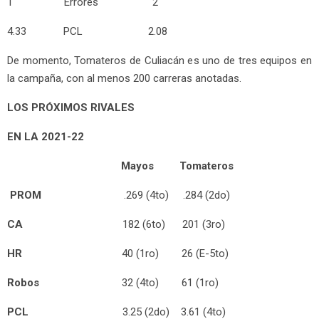
1 Errores 2
4.33 PCL 2.08
De momento, Tomateros de Culiacán es uno de tres equipos en
la campaña, con al menos 200 carreras anotadas.
LOS PRÓXIMOS RIVALES
EN LA 2021-22
Mayos Tomateros
PROM
.269 (4to) .284 (2do)
CA
182 (6to) 201 (3ro)
HR
40 (1ro) 26 (E-5to)
Robos
32 (4to) 61 (1ro)
PCL
3.25 (2do) 3.61 (4to)