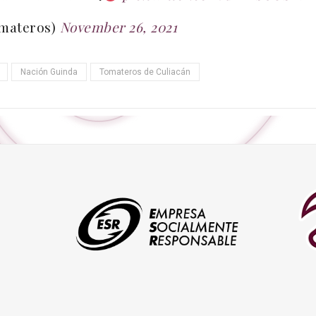
omateros)
November 26, 2021
Nación Guinda
Tomateros de Culiacán