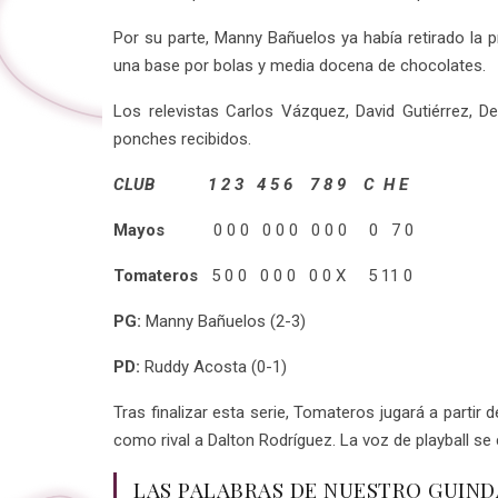
Por su parte, Manny Bañuelos ya había retirado la 
una base por bolas y media docena de chocolates.
Los relevistas Carlos Vázquez, David Gutiérrez, 
ponches recibidos.
CLUB 1 2 3 4 5 6 7 8 9 C H E
Mayos
0 0 0 0 0 0 0 0 0 0 7 0
Tomateros
5 0 0 0 0 0 0 0 X 5 11 0
PG:
Manny Bañuelos (2-3)
PD:
Ruddy Acosta (0-1)
Tras finalizar esta serie, Tomateros jugará a partir
como rival a Dalton Rodríguez. La voz de playball se 
LAS PALABRAS DE NUESTRO GUIND