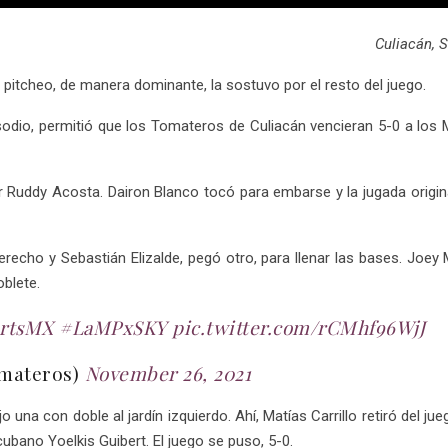
Culiacán, 
l pitcheo, de manera dominante, la sostuvo por el resto del juego.
isodio, permitió que los Tomateros de Culiacán vencieran 5-0 a los M
r Ruddy Acosta. Dairon Blanco tocó para embarse y la jugada origin
derecho y Sebastián Elizalde, pegó otro, para llenar las bases. Joey
blete.
rtsMX
#LaMPxSKY
pic.twitter.com/rCMhf96WjJ
omateros)
November 26, 2021
una con doble al jardín izquierdo. Ahí, Matías Carrillo retiró del j
ubano Yoelkis Guibert. El juego se puso, 5-0.