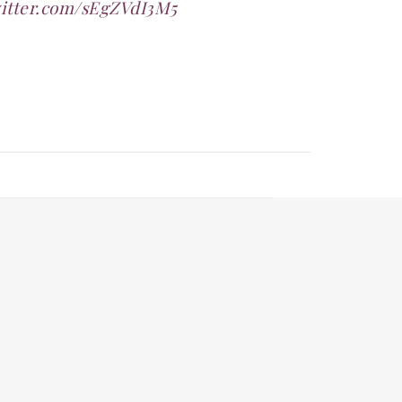
witter.com/sEgZVdI3M5