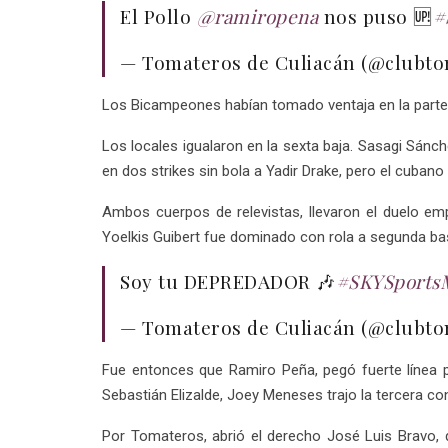
El Pollo
@ramiropena
nos puso 🆙
#
— Tomateros de Culiacán (@clubt
Los Bicampeones habían tomado ventaja en la parte al
Los locales igualaron en la sexta baja. Sasagi Sánc
en dos strikes sin bola a Yadir Drake, pero el cubano 
Ambos cuerpos de relevistas, llevaron el duelo em
Yoelkis Guibert fue dominado con rola a segunda ba
Soy tu DEPREDADOR 🎶
#SKYSports
— Tomateros de Culiacán (@clubt
Fue entonces que Ramiro Peña, pegó fuerte línea po
Sebastián Elizalde, Joey Meneses trajo la tercera con 
Por Tomateros, abrió el derecho José Luis Bravo, 