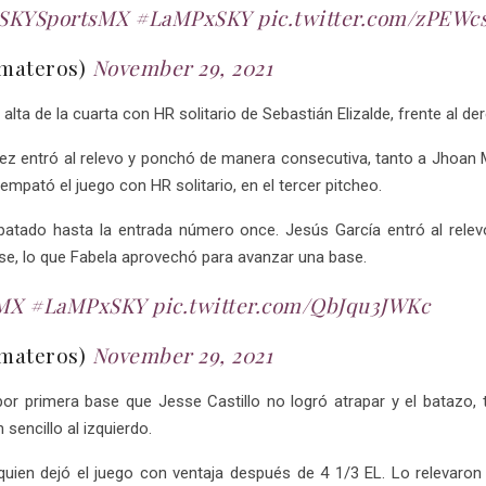
SKYSportsMX
#LaMPxSKY
pic.twitter.com/zPEW
omateros)
November 29, 2021
ta de la cuarta con HR solitario de Sebastián Elizalde, frente al de
hez entró al relevo y ponchó de manera consecutiva, tanto a Jhoan 
empató el juego con HR solitario, en el tercer pitcheo.
patado hasta la entrada número once. Jesús García entró al relevo
se, lo que Fabela aprovechó para avanzar una base.
MX
#LaMPxSKY
pic.twitter.com/QbJqu3JWKc
omateros)
November 29, 2021
r primera base que Jesse Castillo no logró atrapar y el batazo, 
sencillo al izquierdo.
quien dejó el juego con ventaja después de 4 1/3 EL. Lo relevaron