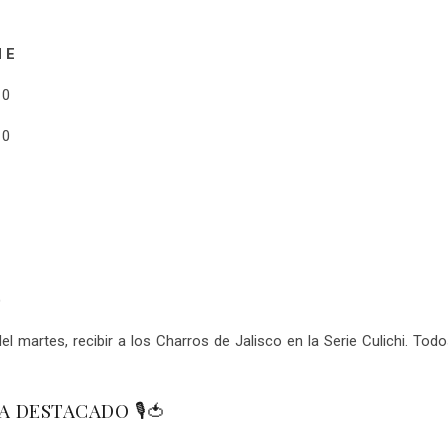
 E
0
 0
)
el martes, recibir a los Charros de Jalisco en la Serie Culichi. To
A DESTACADO 🎙🍅