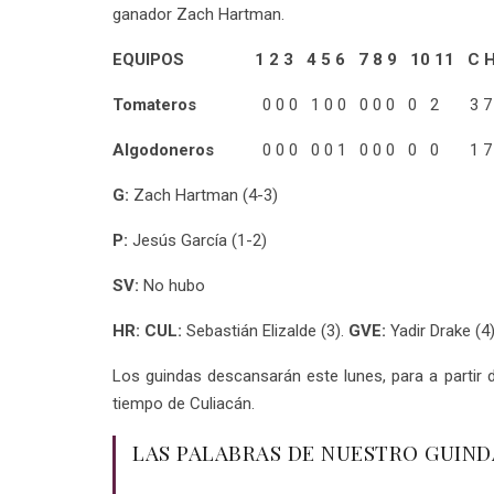
ganador Zach Hartman.
EQUIPOS 1 2 3 4 5 6 7 8 9 10 11 C H
Tomateros
0 0 0 1 0 0 0 0 0 0 2 3 7 
Algodoneros
0 0 0 0 0 1 0 0 0 0 0 1 7
G:
Zach Hartman (4-3)
P:
Jesús García (1-2)
SV:
No hubo
HR: CUL:
Sebastián Elizalde (3).
GVE:
Yadir Drake (4
Los guindas descansarán este lunes, para a partir d
tiempo de Culiacán.
LAS PALABRAS DE NUESTRO GUIND