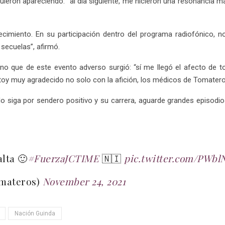
guieron apareciendo: “al día siguiente, me hicieron una resonancia 
tecimiento. En su participación dentro del programa radiofónico, 
secuelas”, afirmó.
no que de este evento adverso surgió: “sí me llegó el afecto de 
toy muy agradecido no solo con la afición, los médicos de Tomatero
siga por sendero positivo y su carrera, aguarde grandes episodios d
lta 🙂
#FuerzaJCTIME
🇳🇮
pic.twitter.com/PWbl
omateros)
November 24, 2021
Nación Guinda