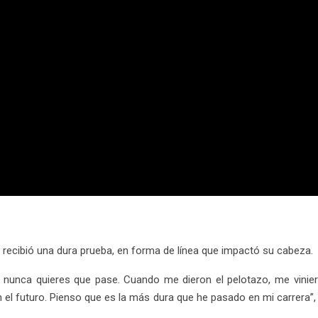
 recibió una dura prueba, en forma de línea que impactó su cabeza.
nunca quieres que pase. Cuando me dieron el pelotazo, me viniero
en el futuro. Pienso que es la más dura que he pasado en mi carrera”