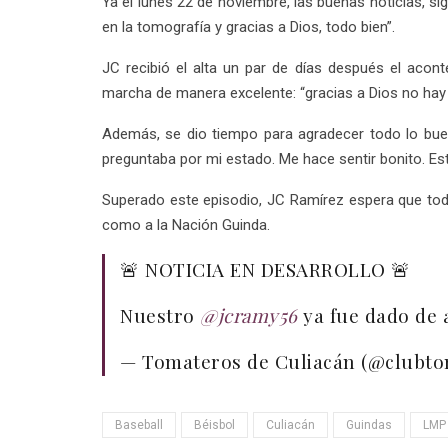
Ya el lunes 22 de noviembre, las buenas noticias, si
en la tomografía y gracias a Dios, todo bien”.
JC recibió el alta un par de días después el acon
marcha de manera excelente: “gracias a Dios no hay 
Además, se dio tiempo para agradecer todo lo bue
preguntaba por mi estado. Me hace sentir bonito. Es
Superado este episodio, JC Ramírez espera que todo 
como a la Nación Guinda.
🚨 NOTICIA EN DESARROLLO 🚨
Nuestro
@jcramy56
ya fue dado de a
— Tomateros de Culiacán (@clubt
Baseball
Béisbol
Culiacán
Guindas
LMP