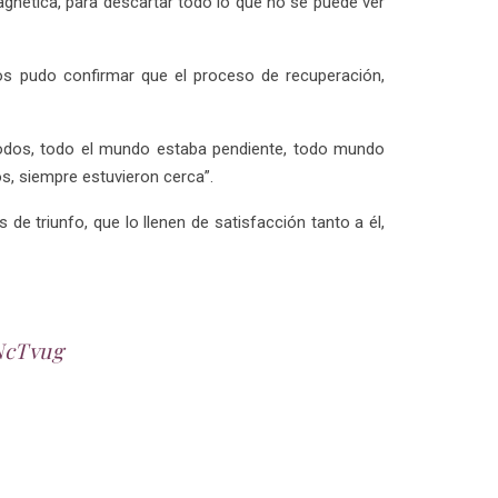
magnética, para descartar todo lo que no se puede ver
nos pudo confirmar que el proceso de recuperación,
todos, todo el mundo estaba pendiente, todo mundo
s, siempre estuvieron cerca”.
e triunfo, que lo llenen de satisfacción tanto a él,
NcTvug