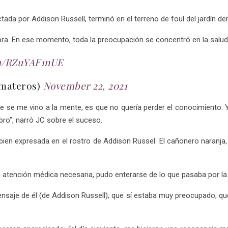
ctada por Addison Russell, terminó en el terreno de foul del jardín de
ora. En ese momento, toda la preocupación se concentró en la salud
om/RZuYAF1nUE
omateros)
November 22, 2021
que se me vino a la mente, es que no quería perder el conocimiento
bro”, narró JC sobre el suceso.
en expresada en el rostro de Addison Russel. El cañonero naranja, 
la atención médica necesaria, pudo enterarse de lo que pasaba por la 
ensaje de él (de Addison Russell), que sí estaba muy preocupado, qu