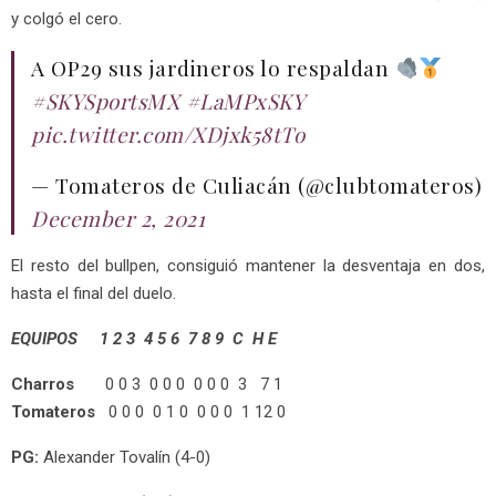
y colgó el cero.
A OP29 sus jardineros lo respaldan
#SKYSportsMX
#LaMPxSKY
pic.twitter.com/XDjxk58tTo
— Tomateros de Culiacán (@clubtomateros)
December 2, 2021
El resto del bullpen, consiguió mantener la desventaja en dos,
hasta el final del duelo.
EQUIPOS 1 2 3 4 5 6 7 8 9 C H E
Charros
0 0 3 0 0 0 0 0 0 3 7 1
Tomateros
0 0 0 0 1 0 0 0 0 1 12 0
PG:
Alexander Tovalín (4-0)