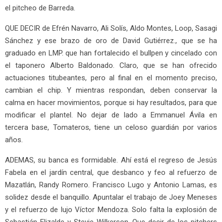
el pitcheo de Barreda.
QUE DECIR de Efrén Navarro, Ali Solís, Aldo Montes, Loop, Sasagi
Sánchez y ese brazo de oro de David Gutiérrez., que se ha
graduado en LMP. que han fortalecido el bullpen y cincelado con
el taponero Alberto Baldonado. Claro, que se han ofrecido
actuaciones titubeantes, pero al final en el momento preciso,
cambian el chip. Y mientras respondan, deben conservar la
calma en hacer movimientos, porque si hay resultados, para que
modificar el plantel. No dejar de lado a Emmanuel Ávila en
tercera base, Tomateros, tiene un celoso guardián por varios
años.
ADEMAS, su banca es formidable. Ahí está el regreso de Jesús
Fabela en el jardín central, que desbanco y feo al refuerzo de
Mazatlán, Randy Romero. Francisco Lugo y Antonio Lamas, es
solidez desde el banquillo. Apuntalar el trabajo de Joey Meneses
y el refuerzo de lujo Víctor Mendoza. Solo falta la explosión de
Sebastián Elizalde y Stevie Wilkerson. Que decir de los pitchers